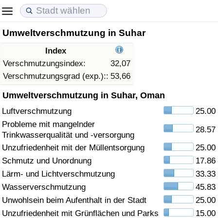
Umweltverschmutzung in Suhar
Lebenshaltungskosten
Immobilienpreise
Lebensqualität
Index
Lebenshaltungskosten-Index (aktuell)
Immobilienpreis-Index (aktuell)
Lebensqualität-Index
Verschmutzungsindex:
32,07
Verschmutzungsgrad (exp.)::
53,66
Lebenshaltungskosten-Index
Immobilienpreis-Index
Lebensqualität-Index (aktuell)
Umweltverschmutzung in Suhar, Oman
Luftverschmutzung
25.00
Lebenshaltungskosten-Index nach Land
Immobilienpreis-Index nach Land
Lebensqualitätsindex nach Land
Probleme mit mangelnder
28.57
Trinkwasserqualität und -versorgung
in Akaba
Kriminalität
Unzufriedenheit mit der Müllentsorgung
25.00
Schmutz und Unordnung
17.86
Kriminalitäts-Index (aktuell)
Lärm- und Lichtverschmutzung
33.33
Kriminalitäts-Index
Wasserverschmutzung
45.83
Unwohlsein beim Aufenthalt in der Stadt
25.00
Kriminalitätsindex nach Land
Unzufriedenheit mit Grünflächen und Parks
15.00