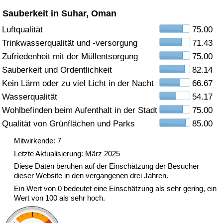
Sauberkeit in Suhar, Oman
Gesundheitsversorgung
Luftqualität
75.00
Trinkwasserqualität und -versorgung
71.43
Gesundheitsversorgungs-Index (aktuell)
Zufriedenheit mit der Müllentsorgung
75.00
Gesundheitsversorgungs-Index
Sauberkeit und Ordentlichkeit
82.14
Kein Lärm oder zu viel Licht in der Nacht
66.67
Gesundheitsversorgungs-Index nach Land
Wasserqualität
54.17
Wohlbefinden beim Aufenthalt in der Stadt
75.00
Umweltverschmutzung
Qualität von Grünflächen und Parks
85.00
Mitwirkende: 7
Umweltverschmutzungs-Index (aktuell)
Letzte Aktualisierung: März 2025
Diese Daten beruhen auf der Einschätzung der Besucher
Verschmutzungsindex
dieser Website in den vergangenen drei Jahren.
Ein Wert von 0 bedeutet eine Einschätzung als sehr gering, ein
Umweltverschmutzungs-Index nach Land
Wert von 100 als sehr hoch.
Verkehr