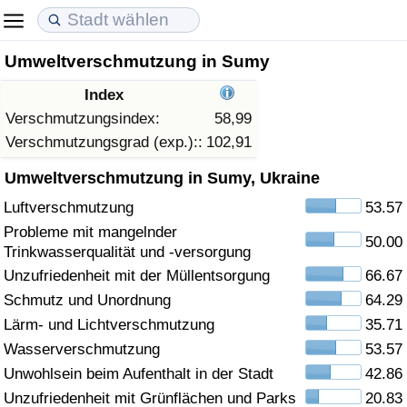
Umweltverschmutzung in Sumy
Lebenshaltungskosten
Immobilienpreise
Lebensqualität
Index
Lebenshaltungskosten-Index (aktuell)
Immobilienpreis-Index (aktuell)
Lebensqualität-Index
Verschmutzungsindex:
58,99
Verschmutzungsgrad (exp.)::
102,91
Lebenshaltungskosten-Index
Immobilienpreis-Index
Lebensqualität-Index (aktuell)
Umweltverschmutzung in Sumy, Ukraine
Luftverschmutzung
53.57
Lebenshaltungskosten-Index nach Land
Immobilienpreis-Index nach Land
Lebensqualitätsindex nach Land
Probleme mit mangelnder
50.00
Trinkwasserqualität und -versorgung
in Akaba
Kriminalität
Unzufriedenheit mit der Müllentsorgung
66.67
Schmutz und Unordnung
64.29
Kriminalitäts-Index (aktuell)
Lärm- und Lichtverschmutzung
35.71
Kriminalitäts-Index
Wasserverschmutzung
53.57
Unwohlsein beim Aufenthalt in der Stadt
42.86
Kriminalitätsindex nach Land
Unzufriedenheit mit Grünflächen und Parks
20.83