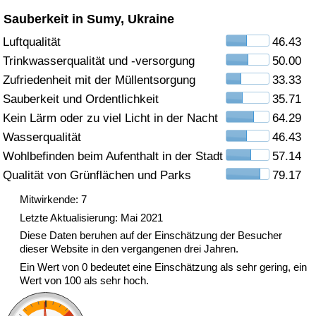
Sauberkeit in Sumy, Ukraine
Gesundheitsversorgung
Luftqualität
46.43
Trinkwasserqualität und -versorgung
50.00
Gesundheitsversorgungs-Index (aktuell)
Zufriedenheit mit der Müllentsorgung
33.33
Gesundheitsversorgungs-Index
Sauberkeit und Ordentlichkeit
35.71
Kein Lärm oder zu viel Licht in der Nacht
64.29
Gesundheitsversorgungs-Index nach Land
Wasserqualität
46.43
Wohlbefinden beim Aufenthalt in der Stadt
57.14
Umweltverschmutzung
Qualität von Grünflächen und Parks
79.17
Mitwirkende: 7
Umweltverschmutzungs-Index (aktuell)
Letzte Aktualisierung: Mai 2021
Diese Daten beruhen auf der Einschätzung der Besucher
Verschmutzungsindex
dieser Website in den vergangenen drei Jahren.
Ein Wert von 0 bedeutet eine Einschätzung als sehr gering, ein
Umweltverschmutzungs-Index nach Land
Wert von 100 als sehr hoch.
Verkehr