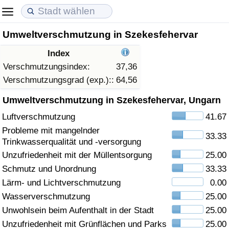
Umweltverschmutzung in Szekesfehervar
Lebenshaltungskosten
Immobilienpreise
Lebensqualität
Index
Lebenshaltungskosten-Index (aktuell)
Immobilienpreis-Index (aktuell)
Lebensqualität-Index
Verschmutzungsindex:
37,36
Verschmutzungsgrad (exp.)::
64,56
Lebenshaltungskosten-Index
Immobilienpreis-Index
Lebensqualität-Index (aktuell)
Umweltverschmutzung in Szekesfehervar, Ungarn
Luftverschmutzung
41.67
Lebenshaltungskosten-Index nach Land
Immobilienpreis-Index nach Land
Lebensqualitätsindex nach Land
Probleme mit mangelnder
33.33
Trinkwasserqualität und -versorgung
in Akaba
Kriminalität
Unzufriedenheit mit der Müllentsorgung
25.00
Schmutz und Unordnung
33.33
Kriminalitäts-Index (aktuell)
Lärm- und Lichtverschmutzung
0.00
Kriminalitäts-Index
Wasserverschmutzung
25.00
Unwohlsein beim Aufenthalt in der Stadt
25.00
Kriminalitätsindex nach Land
Unzufriedenheit mit Grünflächen und Parks
25.00