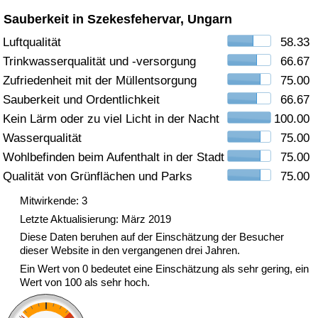
Sauberkeit in Szekesfehervar, Ungarn
Gesundheitsversorgung
Luftqualität
58.33
Trinkwasserqualität und -versorgung
66.67
Gesundheitsversorgungs-Index (aktuell)
Zufriedenheit mit der Müllentsorgung
75.00
Gesundheitsversorgungs-Index
Sauberkeit und Ordentlichkeit
66.67
Kein Lärm oder zu viel Licht in der Nacht
100.00
Gesundheitsversorgungs-Index nach Land
Wasserqualität
75.00
Wohlbefinden beim Aufenthalt in der Stadt
75.00
Umweltverschmutzung
Qualität von Grünflächen und Parks
75.00
Mitwirkende: 3
Umweltverschmutzungs-Index (aktuell)
Letzte Aktualisierung: März 2019
Diese Daten beruhen auf der Einschätzung der Besucher
Verschmutzungsindex
dieser Website in den vergangenen drei Jahren.
Ein Wert von 0 bedeutet eine Einschätzung als sehr gering, ein
Umweltverschmutzungs-Index nach Land
Wert von 100 als sehr hoch.
Verkehr