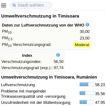
Umweltverschmutzung in Timisoara
Lebenshaltungskosten
Immobilienpreise
Lebensqualität
Daten zur Luftverschmutzung von der WHO
Lebenshaltungskosten-Index (aktuell)
Immobilienpreis-Index (aktuell)
Lebensqualität-Index
PM
30,00
10
PM
23,00
2.5
Lebenshaltungskosten-Index
Immobilienpreis-Index
Lebensqualität-Index (aktuell)
PM
Verschmutzungsgrad:
Moderat
10
Lebenshaltungskosten-Index nach Land
Immobilienpreis-Index nach Land
Lebensqualitätsindex nach Land
Index
Verschmutzungsindex:
56,50
in Akaba
Kriminalität
Verschmutzungsgrad (exp.)::
97,74
Umweltverschmutzung in Timisoara, Rumänien
Kriminalitäts-Index (aktuell)
Luftverschmutzung
58.23
Kriminalitäts-Index
Probleme mit mangelnder
35.56
Trinkwasserqualität und -versorgung
Kriminalitätsindex nach Land
Unzufriedenheit mit der Müllentsorgung
47.95