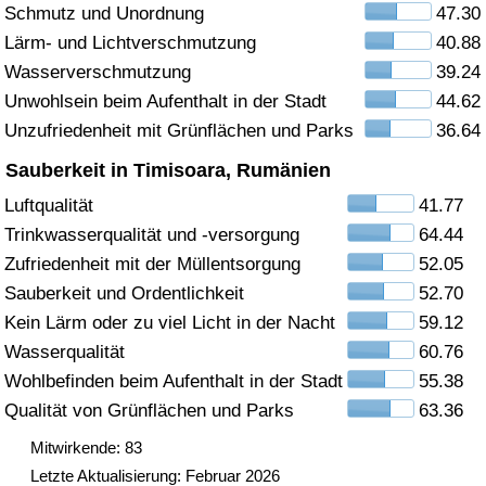
Schmutz und Unordnung
47.30
Gesundheitsversorgung
Lärm- und Lichtverschmutzung
40.88
Wasserverschmutzung
39.24
Gesundheitsversorgungs-Index (aktuell)
Unwohlsein beim Aufenthalt in der Stadt
44.62
Unzufriedenheit mit Grünflächen und Parks
36.64
Gesundheitsversorgungs-Index
Sauberkeit in Timisoara, Rumänien
Gesundheitsversorgungs-Index nach Land
Luftqualität
41.77
Trinkwasserqualität und -versorgung
64.44
Umweltverschmutzung
Zufriedenheit mit der Müllentsorgung
52.05
Sauberkeit und Ordentlichkeit
52.70
Umweltverschmutzungs-Index (aktuell)
Kein Lärm oder zu viel Licht in der Nacht
59.12
Wasserqualität
60.76
Verschmutzungsindex
Wohlbefinden beim Aufenthalt in der Stadt
55.38
Qualität von Grünflächen und Parks
63.36
Umweltverschmutzungs-Index nach Land
Mitwirkende: 83
Letzte Aktualisierung: Februar 2026
Verkehr