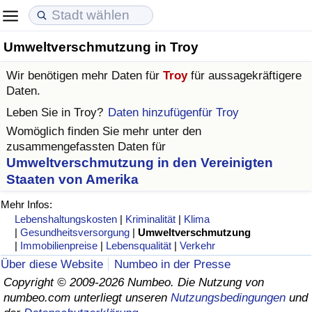
Umweltverschmutzung in Troy
Lebenshaltungskosten
Immobilienpreise
Lebensqualität
Wir benötigen mehr Daten für
Troy
für aussagekräftigere
Lebenshaltungskosten-Index (aktuell)
Immobilienpreis-Index (aktuell)
Lebensqualität-Index
Daten.
Leben Sie in
Troy
?
Daten hinzufügenfür Troy
Lebenshaltungskosten-Index
Immobilienpreis-Index
Lebensqualität-Index (aktuell)
Womöglich finden Sie mehr unter den
zusammengefassten Daten für
Lebenshaltungskosten-Index nach Land
Immobilienpreis-Index nach Land
Lebensqualitätsindex nach Land
Umweltverschmutzung in den Vereinigten
Staaten von Amerika
in Akaba
Kriminalität
Mehr Infos:
Lebenshaltungskosten
|
Kriminalität
|
Klima
Kriminalitäts-Index (aktuell)
|
Gesundheitsversorgung
|
Umweltverschmutzung
|
Immobilienpreise
|
Lebensqualität
|
Verkehr
Über diese Website
Numbeo in der Presse
Kriminalitäts-Index
Copyright © 2009-2026 Numbeo. Die Nutzung von
numbeo.com unterliegt unseren
Nutzungsbedingungen
und
Kriminalitätsindex nach Land