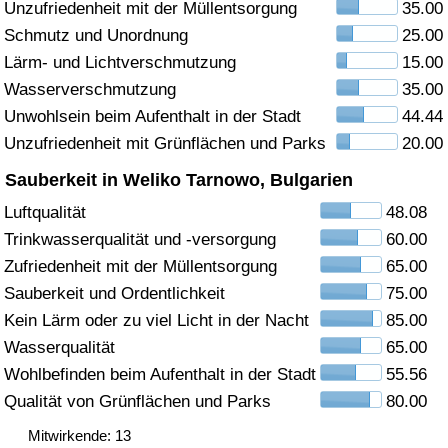
Unzufriedenheit mit der Müllentsorgung
35.00
Schmutz und Unordnung
25.00
Gesundheitsversorgung
Lärm- und Lichtverschmutzung
15.00
Gesundheitsversorgungs-Index (aktuell)
Wasserverschmutzung
35.00
Unwohlsein beim Aufenthalt in der Stadt
44.44
Gesundheitsversorgungs-Index
Unzufriedenheit mit Grünflächen und Parks
20.00
Sauberkeit in Weliko Tarnowo, Bulgarien
Gesundheitsversorgungs-Index nach Land
Luftqualität
48.08
Trinkwasserqualität und -versorgung
60.00
Umweltverschmutzung
Zufriedenheit mit der Müllentsorgung
65.00
Umweltverschmutzungs-Index (aktuell)
Sauberkeit und Ordentlichkeit
75.00
Kein Lärm oder zu viel Licht in der Nacht
85.00
Verschmutzungsindex
Wasserqualität
65.00
Wohlbefinden beim Aufenthalt in der Stadt
55.56
Umweltverschmutzungs-Index nach Land
Qualität von Grünflächen und Parks
80.00
Mitwirkende: 13
Verkehr