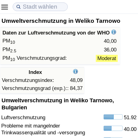
Umweltverschmutzung in Weliko Tarnowo
Lebenshaltungskosten
Immobilienpreise
Lebensqualität
Daten zur Luftverschmutzung von der WHO
Lebenshaltungskosten-Index (aktuell)
Immobilienpreis-Index (aktuell)
Lebensqualität-Index
PM
40,00
10
PM
36,00
2.5
Lebenshaltungskosten-Index
Immobilienpreis-Index
Lebensqualität-Index (aktuell)
PM
Verschmutzungsgrad:
Moderat
10
Lebenshaltungskosten-Index nach Land
Immobilienpreis-Index nach Land
Lebensqualitätsindex nach Land
Index
Verschmutzungsindex:
48,09
in Akaba
Kriminalität
Verschmutzungsgrad (exp.)::
84,37
Umweltverschmutzung in Weliko Tarnowo,
Kriminalitäts-Index (aktuell)
Bulgarien
Luftverschmutzung
51.92
Kriminalitäts-Index
Probleme mit mangelnder
40.00
Trinkwasserqualität und -versorgung
Kriminalitätsindex nach Land