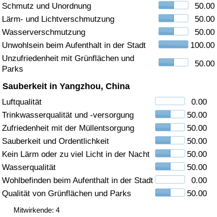
Schmutz und Unordnung
50.00
Gesundheitsversorgung
Lärm- und Lichtverschmutzung
50.00
Wasserverschmutzung
50.00
Gesundheitsversorgungs-Index (aktuell)
Unwohlsein beim Aufenthalt in der Stadt
100.00
Unzufriedenheit mit Grünflächen und
50.00
Gesundheitsversorgungs-Index
Parks
Sauberkeit in Yangzhou, China
Gesundheitsversorgungs-Index nach Land
Luftqualität
0.00
Trinkwasserqualität und -versorgung
50.00
Umweltverschmutzung
Zufriedenheit mit der Müllentsorgung
50.00
Umweltverschmutzungs-Index (aktuell)
Sauberkeit und Ordentlichkeit
50.00
Kein Lärm oder zu viel Licht in der Nacht
50.00
Verschmutzungsindex
Wasserqualität
50.00
Wohlbefinden beim Aufenthalt in der Stadt
0.00
Umweltverschmutzungs-Index nach Land
Qualität von Grünflächen und Parks
50.00
Mitwirkende: 4
Verkehr