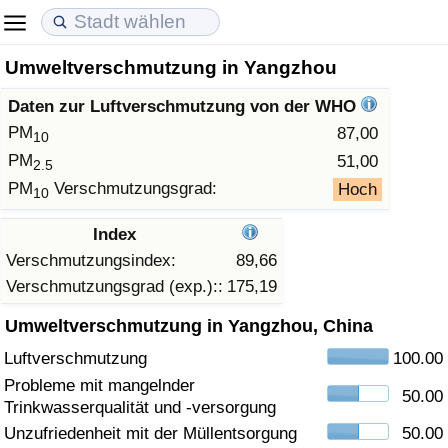
Umweltverschmutzung in Yangzhou
Lebenshaltungskosten
Immobilienpreise
Lebensqualität
Daten zur Luftverschmutzung von der WHO
Lebenshaltungskosten-Index (aktuell)
Immobilienpreis-Index (aktuell)
Lebensqualität-Index
PM
87,00
10
PM
51,00
2.5
Lebenshaltungskosten-Index
Immobilienpreis-Index
Lebensqualität-Index (aktuell)
PM
Verschmutzungsgrad:
Hoch
10
Lebenshaltungskosten-Index nach Land
Immobilienpreis-Index nach Land
Lebensqualitätsindex nach Land
Index
Verschmutzungsindex:
89,66
in Akaba
Kriminalität
Verschmutzungsgrad (exp.)::
175,19
Umweltverschmutzung in Yangzhou, China
Kriminalitäts-Index (aktuell)
Luftverschmutzung
100.00
Kriminalitäts-Index
Probleme mit mangelnder
50.00
Trinkwasserqualität und -versorgung
Kriminalitätsindex nach Land
Unzufriedenheit mit der Müllentsorgung
50.00