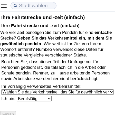
Ihre Fahrtstrecke und -zeit (einfach)
Lebenshaltungskosten
Immobilienpreise
Lebensqualität
Ihre Fahrtstrecke und -zeit (einfach)
Wie viel Zeit benötigen Sie zum Pendeln für eine
einfache
Lebenshaltungskosten-Index (aktuell)
Immobilienpreis-Index (aktuell)
Lebensqualität-Index
Stecke?
Geben Sie das Verkehrsmittel ein, mit dem Sie
gewöhnlich pendeln.
Wie weit ist Ihr Ziel von Ihrem
Lebenshaltungskosten-Index
Immobilienpreis-Index
Lebensqualität-Index (aktuell)
Wohnort entfernt? Numbeo verwendet diese Daten für
statistische Vergleiche verschiedener Städte.
Lebenshaltungskosten-Index nach Land
Immobilienpreis-Index nach Land
Lebensqualitätsindex nach Land
Beachten Sie, dass dieser Teil der Umfrage nur für
Personen gedacht ist, die tatsächlich in die Arbeit oder
in Akaba
Kriminalität
Schule pendeln. Rentner, zu Hause arbeitende Personen
sowie Arbeitslose werden hier nicht berücksichtigt.
Kriminalitäts-Index (aktuell)
Ihr vorrangig verwendetes Verkehrsmittel:
Kriminalitäts-Index
Ich bin:
Kriminalitätsindex nach Land