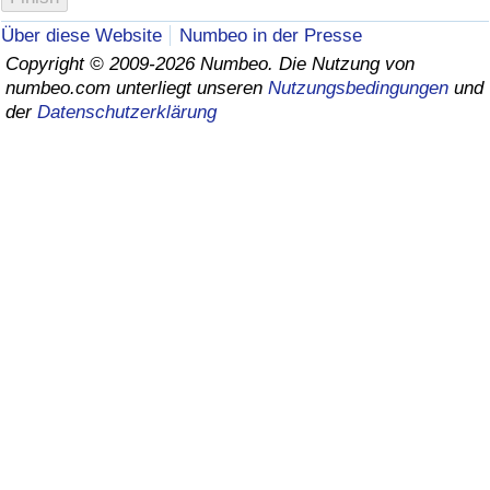
Über diese Website
Numbeo in der Presse
Gesundheitsversorgung
Copyright © 2009-2026 Numbeo. Die Nutzung von
numbeo.com unterliegt unseren
Nutzungsbedingungen
und
Gesundheitsversorgungs-Index (aktuell)
der
Datenschutzerklärung
Gesundheitsversorgungs-Index
Gesundheitsversorgungs-Index nach Land
Umweltverschmutzung
Umweltverschmutzungs-Index (aktuell)
Verschmutzungsindex
Umweltverschmutzungs-Index nach Land
Verkehr