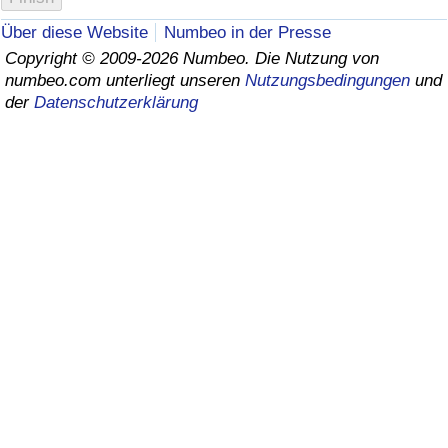
Über diese Website
Numbeo in der Presse
Gesundheitsversorgung
Copyright © 2009-2026 Numbeo. Die Nutzung von
numbeo.com unterliegt unseren
Nutzungsbedingungen
und
Gesundheitsversorgungs-Index (aktuell)
der
Datenschutzerklärung
Gesundheitsversorgungs-Index
Gesundheitsversorgungs-Index nach Land
Umweltverschmutzung
Umweltverschmutzungs-Index (aktuell)
Verschmutzungsindex
Umweltverschmutzungs-Index nach Land
Verkehr