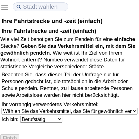
Ihre Fahrtstrecke und -zeit (einfach)
Lebenshaltungskosten
Immobilienpreise
Lebensqualität
Ihre Fahrtstrecke und -zeit (einfach)
Wie viel Zeit benötigen Sie zum Pendeln für eine
einfache
Lebenshaltungskosten-Index (aktuell)
Immobilienpreis-Index (aktuell)
Lebensqualität-Index
Stecke?
Geben Sie das Verkehrsmittel ein, mit dem Sie
gewöhnlich pendeln.
Wie weit ist Ihr Ziel von Ihrem
Lebenshaltungskosten-Index
Immobilienpreis-Index
Lebensqualität-Index (aktuell)
Wohnort entfernt? Numbeo verwendet diese Daten für
statistische Vergleiche verschiedener Städte.
Lebenshaltungskosten-Index nach Land
Immobilienpreis-Index nach Land
Lebensqualitätsindex nach Land
Beachten Sie, dass dieser Teil der Umfrage nur für
Personen gedacht ist, die tatsächlich in die Arbeit oder
in Akaba
Kriminalität
Schule pendeln. Rentner, zu Hause arbeitende Personen
sowie Arbeitslose werden hier nicht berücksichtigt.
Kriminalitäts-Index (aktuell)
Ihr vorrangig verwendetes Verkehrsmittel:
Kriminalitäts-Index
Ich bin:
Kriminalitätsindex nach Land