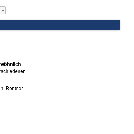
ewöhnlich
erschiedener
ln. Rentner,