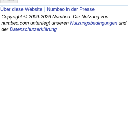
Über diese Website
Numbeo in der Presse
Gesundheitsversorgung
Copyright © 2009-2026 Numbeo. Die Nutzung von
numbeo.com unterliegt unseren
Nutzungsbedingungen
und
Gesundheitsversorgungs-Index (aktuell)
der
Datenschutzerklärung
Gesundheitsversorgungs-Index
Gesundheitsversorgungs-Index nach Land
Umweltverschmutzung
Umweltverschmutzungs-Index (aktuell)
Verschmutzungsindex
Umweltverschmutzungs-Index nach Land
Verkehr