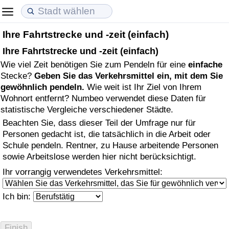
Ihre Fahrtstrecke und -zeit (einfach)
Lebenshaltungskosten
Immobilienpreise
Lebensqualität
Ihre Fahrtstrecke und -zeit (einfach)
Wie viel Zeit benötigen Sie zum Pendeln für eine
einfache
Lebenshaltungskosten-Index (aktuell)
Immobilienpreis-Index (aktuell)
Lebensqualität-Index
Stecke?
Geben Sie das Verkehrsmittel ein, mit dem Sie
gewöhnlich pendeln.
Wie weit ist Ihr Ziel von Ihrem
Lebenshaltungskosten-Index
Immobilienpreis-Index
Lebensqualität-Index (aktuell)
Wohnort entfernt? Numbeo verwendet diese Daten für
statistische Vergleiche verschiedener Städte.
Lebenshaltungskosten-Index nach Land
Immobilienpreis-Index nach Land
Lebensqualitätsindex nach Land
Beachten Sie, dass dieser Teil der Umfrage nur für
Personen gedacht ist, die tatsächlich in die Arbeit oder
in Akaba
Kriminalität
Schule pendeln. Rentner, zu Hause arbeitende Personen
sowie Arbeitslose werden hier nicht berücksichtigt.
Kriminalitäts-Index (aktuell)
Ihr vorrangig verwendetes Verkehrsmittel:
Kriminalitäts-Index
Ich bin:
Kriminalitätsindex nach Land