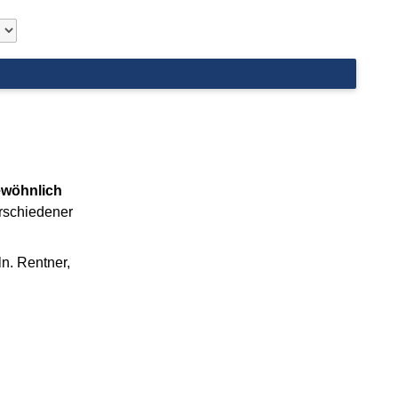
ewöhnlich
erschiedener
ln. Rentner,