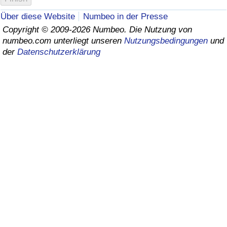
Über diese Website
Numbeo in der Presse
Gesundheitsversorgung
Copyright © 2009-2026 Numbeo. Die Nutzung von
numbeo.com unterliegt unseren
Nutzungsbedingungen
und
Gesundheitsversorgungs-Index (aktuell)
der
Datenschutzerklärung
Gesundheitsversorgungs-Index
Gesundheitsversorgungs-Index nach Land
Umweltverschmutzung
Umweltverschmutzungs-Index (aktuell)
Verschmutzungsindex
Umweltverschmutzungs-Index nach Land
Verkehr