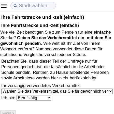
Ihre Fahrtstrecke und -zeit (einfach)
Lebenshaltungskosten
Immobilienpreise
Lebensqualität
Ihre Fahrtstrecke und -zeit (einfach)
Wie viel Zeit benötigen Sie zum Pendeln für eine
einfache
Lebenshaltungskosten-Index (aktuell)
Immobilienpreis-Index (aktuell)
Lebensqualität-Index
Stecke?
Geben Sie das Verkehrsmittel ein, mit dem Sie
gewöhnlich pendeln.
Wie weit ist Ihr Ziel von Ihrem
Lebenshaltungskosten-Index
Immobilienpreis-Index
Lebensqualität-Index (aktuell)
Wohnort entfernt? Numbeo verwendet diese Daten für
statistische Vergleiche verschiedener Städte.
Lebenshaltungskosten-Index nach Land
Immobilienpreis-Index nach Land
Lebensqualitätsindex nach Land
Beachten Sie, dass dieser Teil der Umfrage nur für
Personen gedacht ist, die tatsächlich in die Arbeit oder
in Akaba
Kriminalität
Schule pendeln. Rentner, zu Hause arbeitende Personen
sowie Arbeitslose werden hier nicht berücksichtigt.
Kriminalitäts-Index (aktuell)
Ihr vorrangig verwendetes Verkehrsmittel:
Kriminalitäts-Index
Ich bin:
Kriminalitätsindex nach Land