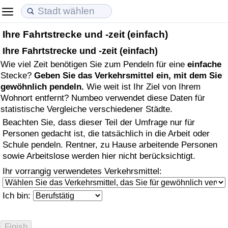
Ihre Fahrtstrecke und -zeit (einfach)
Lebenshaltungskosten
Immobilienpreise
Lebensqualität
Ihre Fahrtstrecke und -zeit (einfach)
Wie viel Zeit benötigen Sie zum Pendeln für eine
einfache
Lebenshaltungskosten-Index (aktuell)
Immobilienpreis-Index (aktuell)
Lebensqualität-Index
Stecke?
Geben Sie das Verkehrsmittel ein, mit dem Sie
gewöhnlich pendeln.
Wie weit ist Ihr Ziel von Ihrem
Lebenshaltungskosten-Index
Immobilienpreis-Index
Lebensqualität-Index (aktuell)
Wohnort entfernt? Numbeo verwendet diese Daten für
statistische Vergleiche verschiedener Städte.
Lebenshaltungskosten-Index nach Land
Immobilienpreis-Index nach Land
Lebensqualitätsindex nach Land
Beachten Sie, dass dieser Teil der Umfrage nur für
Personen gedacht ist, die tatsächlich in die Arbeit oder
in Akaba
Kriminalität
Schule pendeln. Rentner, zu Hause arbeitende Personen
sowie Arbeitslose werden hier nicht berücksichtigt.
Kriminalitäts-Index (aktuell)
Ihr vorrangig verwendetes Verkehrsmittel:
Kriminalitäts-Index
Ich bin:
Kriminalitätsindex nach Land