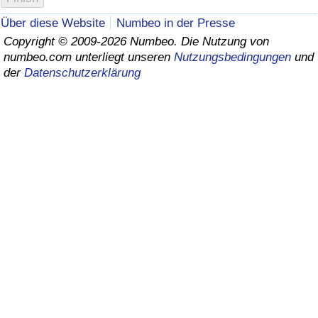
Über diese Website
Numbeo in der Presse
Gesundheitsversorgung
Copyright © 2009-2026 Numbeo. Die Nutzung von
numbeo.com unterliegt unseren
Nutzungsbedingungen
und
Gesundheitsversorgungs-Index (aktuell)
der
Datenschutzerklärung
Gesundheitsversorgungs-Index
Gesundheitsversorgungs-Index nach Land
Umweltverschmutzung
Umweltverschmutzungs-Index (aktuell)
Verschmutzungsindex
Umweltverschmutzungs-Index nach Land
Verkehr