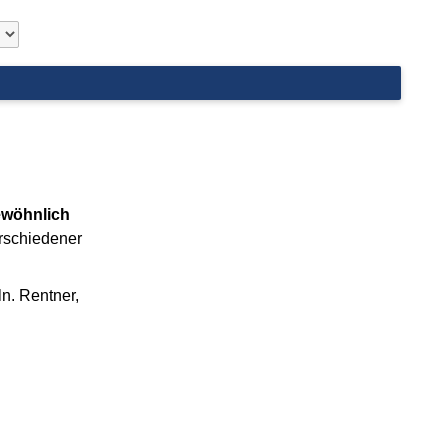
ewöhnlich
erschiedener
ln. Rentner,