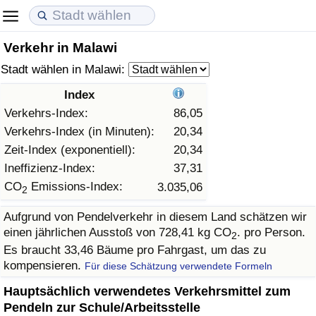
Verkehr in Malawi
Lebenshaltungskosten
Immobilienpreise
Lebensqualität
Stadt wählen in Malawi:
Lebenshaltungskosten-Index (aktuell)
Immobilienpreis-Index (aktuell)
Lebensqualität-Index
Index
Verkehrs-Index:
86,05
Lebenshaltungskosten-Index
Immobilienpreis-Index
Lebensqualität-Index (aktuell)
Verkehrs-Index (in Minuten):
20,34
Zeit-Index (exponentiell):
20,34
Lebenshaltungskosten-Index nach Land
Immobilienpreis-Index nach Land
Lebensqualitätsindex nach Land
Ineffizienz-Index:
37,31
CO
Emissions-Index:
3.035,06
2
in Akaba
Kriminalität
Aufgrund von Pendelverkehr in diesem Land schätzen wir
einen jährlichen Ausstoß von 728,41 kg CO
. pro Person.
Kriminalitäts-Index (aktuell)
2
Es braucht 33,46 Bäume pro Fahrgast, um das zu
kompensieren.
Für diese Schätzung verwendete Formeln
Kriminalitäts-Index
Hauptsächlich verwendetes Verkehrsmittel zum
Kriminalitätsindex nach Land
Pendeln zur Schule/Arbeitsstelle