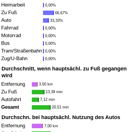
Heimarbeit
0,00%
Gesundheitsversorgung
Zu Fuß
66,67%
Auto
33,33%
Gesundheitsversorgungs-Index (aktuell)
Fahrrad
0,00%
Motorrad
0,00%
Gesundheitsversorgungs-Index
Bus
0,00%
Tram/Straßenbahn
0,00%
Gesundheitsversorgungs-Index nach Land
Zug/U-Bahn
0,00%
Durchschnitt, wenn hauptsächl. zu Fuß gegangen
Umweltverschmutzung
wird
Entfernung
3,50 km
Umweltverschmutzungs-Index (aktuell)
Zu Fuß
13,39 min
Autofahrt
7,12 min
Verschmutzungsindex
Gesamt
20,51 min
Umweltverschmutzungs-Index nach Land
Durchschn. bei hauptsächl. Nutzung des Autos
Entfernung
7,00 km
Verkehr