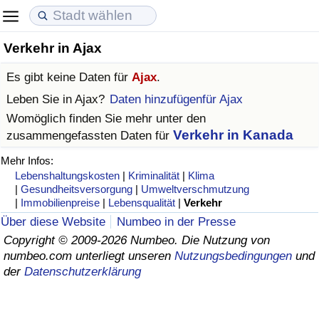
Verkehr in Ajax
Lebenshaltungskosten
Immobilienpreise
Lebensqualität
Es gibt keine Daten für
Ajax
.
Lebenshaltungskosten-Index (aktuell)
Immobilienpreis-Index (aktuell)
Lebensqualität-Index
Leben Sie in
Ajax
?
Daten hinzufügenfür Ajax
Womöglich finden Sie mehr unter den
Lebenshaltungskosten-Index
Immobilienpreis-Index
Lebensqualität-Index (aktuell)
Verkehr in Kanada
zusammengefassten Daten für
Mehr Infos:
Lebenshaltungskosten-Index nach Land
Immobilienpreis-Index nach Land
Lebensqualitätsindex nach Land
Lebenshaltungskosten
|
Kriminalität
|
Klima
|
Gesundheitsversorgung
|
Umweltverschmutzung
in Akaba
Kriminalität
|
Immobilienpreise
|
Lebensqualität
|
Verkehr
Über diese Website
Numbeo in der Presse
Kriminalitäts-Index (aktuell)
Copyright © 2009-2026 Numbeo. Die Nutzung von
numbeo.com unterliegt unseren
Nutzungsbedingungen
und
der
Datenschutzerklärung
Kriminalitäts-Index
Kriminalitätsindex nach Land