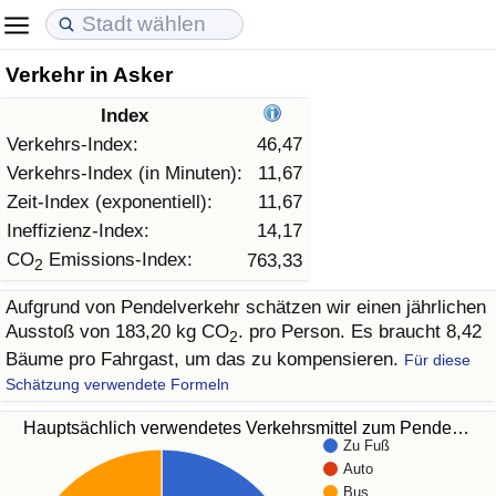
Verkehr in Asker
Lebenshaltungskosten
Immobilienpreise
Lebensqualität
Index
Lebenshaltungskosten-Index (aktuell)
Immobilienpreis-Index (aktuell)
Lebensqualität-Index
Verkehrs-Index:
46,47
Verkehrs-Index (in Minuten):
11,67
Lebenshaltungskosten-Index
Immobilienpreis-Index
Lebensqualität-Index (aktuell)
Zeit-Index (exponentiell):
11,67
Ineffizienz-Index:
14,17
Lebenshaltungskosten-Index nach Land
Immobilienpreis-Index nach Land
Lebensqualitätsindex nach Land
CO
Emissions-Index:
763,33
2
Aufgrund von Pendelverkehr schätzen wir einen jährlichen
in Akaba
Kriminalität
Ausstoß von 183,20 kg CO
. pro Person. Es braucht 8,42
2
Bäume pro Fahrgast, um das zu kompensieren.
Für diese
Kriminalitäts-Index (aktuell)
Schätzung verwendete Formeln
Kriminalitäts-Index
Hauptsächlich verwendetes Verkehrsmittel zum Pende…
Zu Fuß
Auto
Kriminalitätsindex nach Land
Bus