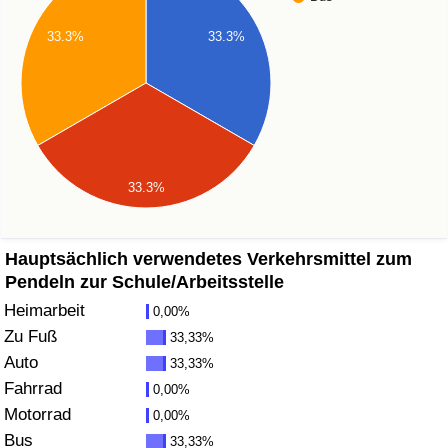
Gesundheitsversorgung
33.3%
33.3%
Gesundheitsversorgungs-Index (aktuell)
Gesundheitsversorgungs-Index
Gesundheitsversorgungs-Index nach Land
33.3%
Umweltverschmutzung
Hauptsächlich verwendetes Verkehrsmittel zum
Pendeln zur Schule/Arbeitsstelle
Umweltverschmutzungs-Index (aktuell)
Heimarbeit
0,00%
Zu Fuß
33,33%
Verschmutzungsindex
Auto
33,33%
Fahrrad
0,00%
Umweltverschmutzungs-Index nach Land
Motorrad
0,00%
Bus
33,33%
Verkehr