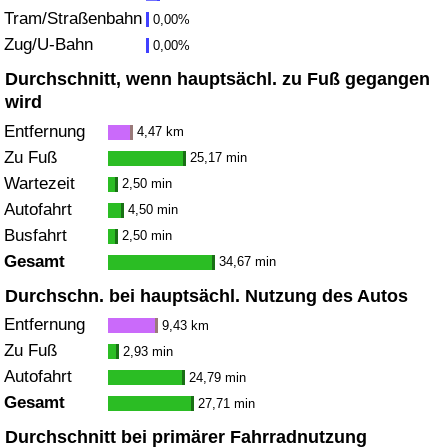
Tram/Straßenbahn
0,00%
Zug/U-Bahn
Verkehrs-Index
0,00%
Durchschnitt, wenn hauptsächl. zu Fuß gegangen
Verkehrs-Index (aktuell)
wird
Entfernung
4,47 km
Verkehrs-Index nach Land
Zu Fuß
25,17 min
Wartezeit
2,50 min
Autofahrt
4,50 min
Busfahrt
2,50 min
Gesamt
34,67 min
Durchschn. bei hauptsächl. Nutzung des Autos
Entfernung
9,43 km
Zu Fuß
2,93 min
Autofahrt
24,79 min
Gesamt
27,71 min
Durchschnitt bei primärer Fahrradnutzung