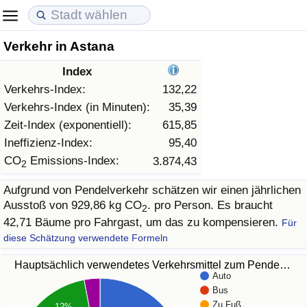
Verkehr in Astana
Lebenshaltungskosten
Immobilienpreise
Lebensqualität
Index
Lebenshaltungskosten-Index (aktuell)
Immobilienpreis-Index (aktuell)
Lebensqualität-Index
Verkehrs-Index:
132,22
Verkehrs-Index (in Minuten):
35,39
Lebenshaltungskosten-Index
Immobilienpreis-Index
Lebensqualität-Index (aktuell)
Zeit-Index (exponentiell):
615,85
Ineffizienz-Index:
95,40
Lebenshaltungskosten-Index nach Land
Immobilienpreis-Index nach Land
Lebensqualitätsindex nach Land
CO
Emissions-Index:
3.874,43
2
Aufgrund von Pendelverkehr schätzen wir einen jährlichen
in Akaba
Kriminalität
Ausstoß von 929,86 kg CO
. pro Person. Es braucht
2
42,71 Bäume pro Fahrgast, um das zu kompensieren.
Für
Kriminalitäts-Index (aktuell)
diese Schätzung verwendete Formeln
Kriminalitäts-Index
Hauptsächlich verwendetes Verkehrsmittel zum Pende…
Auto
Bus
Kriminalitätsindex nach Land
Zu Fuß
12%