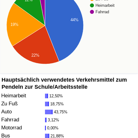
Heimarbeit
Gesundheitsversorgung
Fahrrad
44%
19%
Gesundheitsversorgungs-Index (aktuell)
Gesundheitsversorgungs-Index
22%
Gesundheitsversorgungs-Index nach Land
Umweltverschmutzung
Hauptsächlich verwendetes Verkehrsmittel zum
Pendeln zur Schule/Arbeitsstelle
Umweltverschmutzungs-Index (aktuell)
Heimarbeit
12,50%
Zu Fuß
18,75%
Verschmutzungsindex
Auto
43,75%
Fahrrad
3,12%
Umweltverschmutzungs-Index nach Land
Motorrad
0,00%
Bus
21,88%
Verkehr