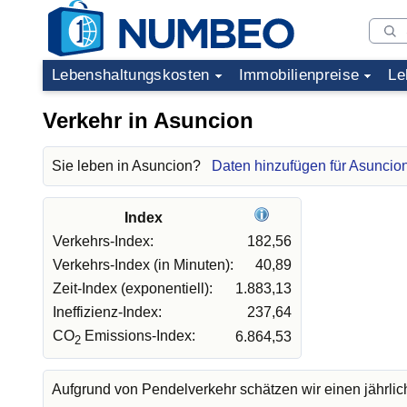
Lebenshaltungskosten
Immobilienpreise
Le
Verkehr in Asuncion
Sie leben in Asuncion?
Daten hinzufügen für Asuncio
Index
Verkehrs-Index:
182,56
Verkehrs-Index (in Minuten):
40,89
Zeit-Index (exponentiell):
1.883,13
Ineffizienz-Index:
237,64
CO
Emissions-Index:
6.864,53
2
Aufgrund von Pendelverkehr schätzen wir einen jährli