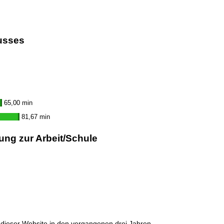
usses
65,00 min
81,67 min
ung zur Arbeit/Schule
dieser Website in den vergangenen drei Jahren.