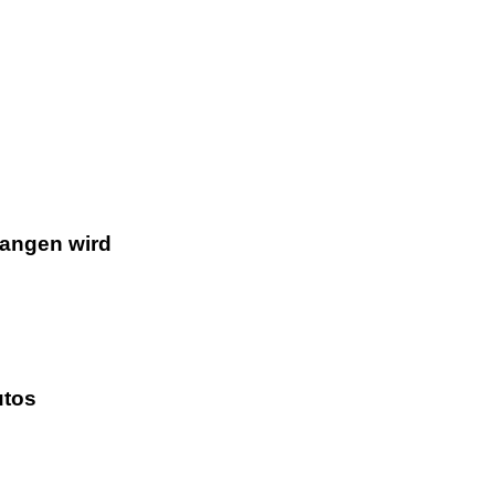
gangen wird
utos