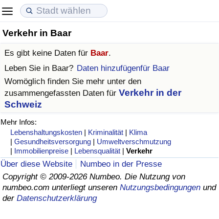
Verkehr in Baar
Lebenshaltungskosten
Immobilienpreise
Lebensqualität
Es gibt keine Daten für
Baar
.
Lebenshaltungskosten-Index (aktuell)
Immobilienpreis-Index (aktuell)
Lebensqualität-Index
Leben Sie in
Baar
?
Daten hinzufügenfür Baar
Womöglich finden Sie mehr unter den
Lebenshaltungskosten-Index
Immobilienpreis-Index
Lebensqualität-Index (aktuell)
Verkehr in der
zusammengefassten Daten für
Schweiz
Lebenshaltungskosten-Index nach Land
Immobilienpreis-Index nach Land
Lebensqualitätsindex nach Land
Mehr Infos:
Lebenshaltungskosten
|
Kriminalität
|
Klima
in Akaba
Kriminalität
|
Gesundheitsversorgung
|
Umweltverschmutzung
|
Immobilienpreise
|
Lebensqualität
|
Verkehr
Kriminalitäts-Index (aktuell)
Über diese Website
Numbeo in der Presse
Copyright © 2009-2026 Numbeo. Die Nutzung von
Kriminalitäts-Index
numbeo.com unterliegt unseren
Nutzungsbedingungen
und
der
Datenschutzerklärung
Kriminalitätsindex nach Land