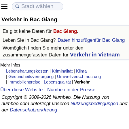
Verkehr in Bac Giang
Lebenshaltungskosten
Immobilienpreise
Lebensqualität
Es gibt keine Daten für
Bac Giang
.
Lebenshaltungskosten-Index (aktuell)
Immobilienpreis-Index (aktuell)
Lebensqualität-Index
Leben Sie in
Bac Giang
?
Daten hinzufügenfür Bac Giang
Womöglich finden Sie mehr unter den
Lebenshaltungskosten-Index
Immobilienpreis-Index
Lebensqualität-Index (aktuell)
Verkehr in Vietnam
zusammengefassten Daten für
Mehr Infos:
Lebenshaltungskosten-Index nach Land
Immobilienpreis-Index nach Land
Lebensqualitätsindex nach Land
Lebenshaltungskosten
|
Kriminalität
|
Klima
|
Gesundheitsversorgung
|
Umweltverschmutzung
in Akaba
Kriminalität
|
Immobilienpreise
|
Lebensqualität
|
Verkehr
Über diese Website
Numbeo in der Presse
Kriminalitäts-Index (aktuell)
Copyright © 2009-2026 Numbeo. Die Nutzung von
numbeo.com unterliegt unseren
Nutzungsbedingungen
und
der
Datenschutzerklärung
Kriminalitäts-Index
Kriminalitätsindex nach Land