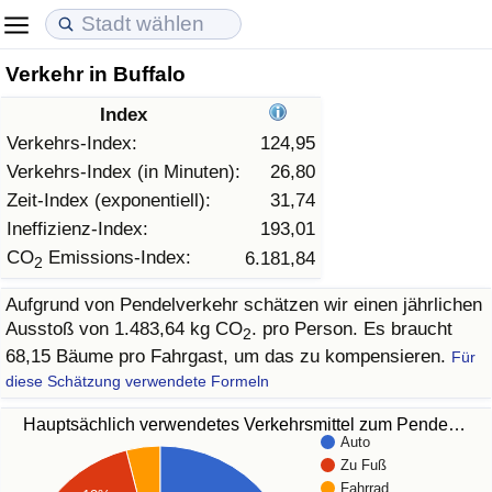
Verkehr in Buffalo
Lebenshaltungskosten
Immobilienpreise
Lebensqualität
Index
Lebenshaltungskosten-Index (aktuell)
Immobilienpreis-Index (aktuell)
Lebensqualität-Index
Verkehrs-Index:
124,95
Verkehrs-Index (in Minuten):
26,80
Lebenshaltungskosten-Index
Immobilienpreis-Index
Lebensqualität-Index (aktuell)
Zeit-Index (exponentiell):
31,74
Ineffizienz-Index:
193,01
Lebenshaltungskosten-Index nach Land
Immobilienpreis-Index nach Land
Lebensqualitätsindex nach Land
CO
Emissions-Index:
6.181,84
2
Aufgrund von Pendelverkehr schätzen wir einen jährlichen
in Akaba
Kriminalität
Ausstoß von 1.483,64 kg CO
. pro Person. Es braucht
2
68,15 Bäume pro Fahrgast, um das zu kompensieren.
Für
Kriminalitäts-Index (aktuell)
diese Schätzung verwendete Formeln
Kriminalitäts-Index
Hauptsächlich verwendetes Verkehrsmittel zum Pende…
Auto
Zu Fuß
Kriminalitätsindex nach Land
Fahrrad