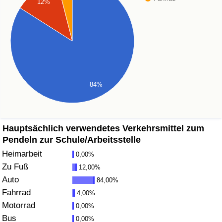
12%
Gesundheitsversorgung
Gesundheitsversorgungs-Index (aktuell)
Gesundheitsversorgungs-Index
84%
Gesundheitsversorgungs-Index nach Land
Umweltverschmutzung
Hauptsächlich verwendetes Verkehrsmittel zum
Pendeln zur Schule/Arbeitsstelle
Umweltverschmutzungs-Index (aktuell)
Heimarbeit
0,00%
Zu Fuß
12,00%
Verschmutzungsindex
Auto
84,00%
Fahrrad
4,00%
Umweltverschmutzungs-Index nach Land
Motorrad
0,00%
Bus
0,00%
Verkehr