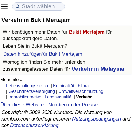
Verkehr in Bukit Mertajam
Lebenshaltungskosten
Immobilienpreise
Lebensqualität
Wir benötigen mehr Daten für
Bukit Mertajam
für
Lebenshaltungskosten-Index (aktuell)
Immobilienpreis-Index (aktuell)
Lebensqualität-Index
aussagekräftigere Daten.
Leben Sie in
Bukit Mertajam
?
Lebenshaltungskosten-Index
Immobilienpreis-Index
Lebensqualität-Index (aktuell)
Daten hinzufügenfür Bukit Mertajam
Womöglich finden Sie mehr unter den
Lebenshaltungskosten-Index nach Land
Immobilienpreis-Index nach Land
Lebensqualitätsindex nach Land
Verkehr in Malaysia
zusammengefassten Daten für
Mehr Infos:
in Akaba
Kriminalität
Lebenshaltungskosten
|
Kriminalität
|
Klima
|
Gesundheitsversorgung
|
Umweltverschmutzung
|
Immobilienpreise
|
Lebensqualität
|
Verkehr
Kriminalitäts-Index (aktuell)
Über diese Website
Numbeo in der Presse
Copyright © 2009-2026 Numbeo. Die Nutzung von
Kriminalitäts-Index
numbeo.com unterliegt unseren
Nutzungsbedingungen
und
der
Datenschutzerklärung
Kriminalitätsindex nach Land