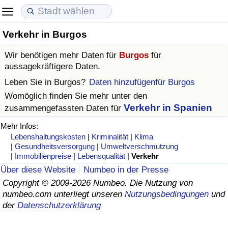
Verkehr in Burgos
Lebenshaltungskosten
Immobilienpreise
Lebensqualität
Wir benötigen mehr Daten für
Burgos
für
Lebenshaltungskosten-Index (aktuell)
Immobilienpreis-Index (aktuell)
Lebensqualität-Index
aussagekräftigere Daten.
Leben Sie in
Burgos
?
Daten hinzufügenfür Burgos
Lebenshaltungskosten-Index
Immobilienpreis-Index
Lebensqualität-Index (aktuell)
Womöglich finden Sie mehr unter den
Verkehr in Spanien
zusammengefassten Daten für
Lebenshaltungskosten-Index nach Land
Immobilienpreis-Index nach Land
Lebensqualitätsindex nach Land
Mehr Infos:
Lebenshaltungskosten
|
Kriminalität
|
Klima
in Akaba
Kriminalität
|
Gesundheitsversorgung
|
Umweltverschmutzung
|
Immobilienpreise
|
Lebensqualität
|
Verkehr
Kriminalitäts-Index (aktuell)
Über diese Website
Numbeo in der Presse
Copyright © 2009-2026 Numbeo. Die Nutzung von
numbeo.com unterliegt unseren
Nutzungsbedingungen
und
Kriminalitäts-Index
der
Datenschutzerklärung
Kriminalitätsindex nach Land