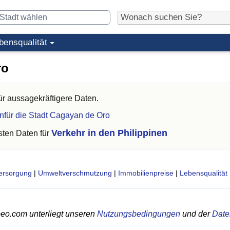
bensqualität
ro
ür aussagekräftigere Daten.
nfür die Stadt Cagayan de Oro
Verkehr in den Philippinen
ten Daten für
ersorgung
|
Umweltverschmutzung
|
Immobilienpreise
|
Lebensqualität
eo.com unterliegt unseren
Nutzungsbedingungen
und der
Date