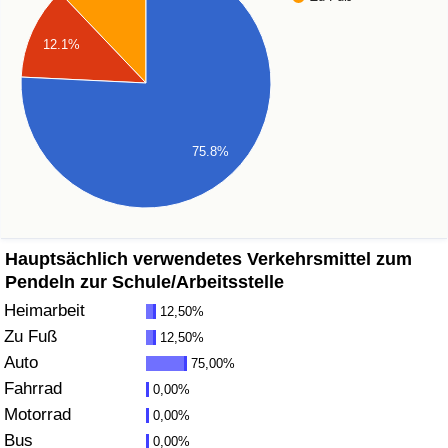
Gesundheitsversorgung
12.1%
Gesundheitsversorgungs-Index (aktuell)
Gesundheitsversorgungs-Index
75.8%
Gesundheitsversorgungs-Index nach Land
Umweltverschmutzung
Hauptsächlich verwendetes Verkehrsmittel zum
Pendeln zur Schule/Arbeitsstelle
Umweltverschmutzungs-Index (aktuell)
Heimarbeit
12,50%
Zu Fuß
12,50%
Verschmutzungsindex
Auto
75,00%
Fahrrad
0,00%
Umweltverschmutzungs-Index nach Land
Motorrad
0,00%
Bus
0,00%
Verkehr