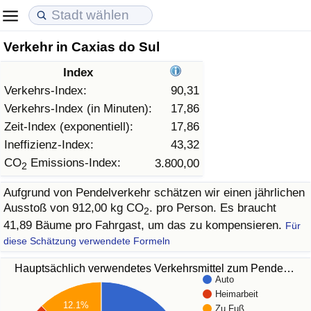
Verkehr in Caxias do Sul
Lebenshaltungskosten
Immobilienpreise
Lebensqualität
Index
Lebenshaltungskosten-Index (aktuell)
Immobilienpreis-Index (aktuell)
Lebensqualität-Index
Verkehrs-Index:
90,31
Verkehrs-Index (in Minuten):
17,86
Lebenshaltungskosten-Index
Immobilienpreis-Index
Lebensqualität-Index (aktuell)
Zeit-Index (exponentiell):
17,86
Ineffizienz-Index:
43,32
Lebenshaltungskosten-Index nach Land
Immobilienpreis-Index nach Land
Lebensqualitätsindex nach Land
CO
Emissions-Index:
3.800,00
2
Aufgrund von Pendelverkehr schätzen wir einen jährlichen
in Akaba
Kriminalität
Ausstoß von 912,00 kg CO
. pro Person. Es braucht
2
41,89 Bäume pro Fahrgast, um das zu kompensieren.
Für
Kriminalitäts-Index (aktuell)
diese Schätzung verwendete Formeln
Kriminalitäts-Index
Hauptsächlich verwendetes Verkehrsmittel zum Pende…
Auto
Heimarbeit
Kriminalitätsindex nach Land
12.1%
Zu Fuß