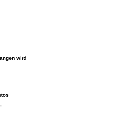
gangen wird
utos
km