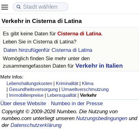
Verkehr in Cisterna di Latina
Lebenshaltungskosten
Immobilienpreise
Lebensqualität
Es gibt keine Daten für
Cisterna di Latina
.
Lebenshaltungskosten-Index (aktuell)
Immobilienpreis-Index (aktuell)
Lebensqualität-Index
Leben Sie in
Cisterna di Latina
?
Daten hinzufügenfür Cisterna di Latina
Lebenshaltungskosten-Index
Immobilienpreis-Index
Lebensqualität-Index (aktuell)
Womöglich finden Sie mehr unter den
Verkehr in Italien
zusammengefassten Daten für
Lebenshaltungskosten-Index nach Land
Immobilienpreis-Index nach Land
Lebensqualitätsindex nach Land
Mehr Infos:
Lebenshaltungskosten
|
Kriminalität
|
Klima
in Akaba
Kriminalität
|
Gesundheitsversorgung
|
Umweltverschmutzung
|
Immobilienpreise
|
Lebensqualität
|
Verkehr
Kriminalitäts-Index (aktuell)
Über diese Website
Numbeo in der Presse
Copyright © 2009-2026 Numbeo. Die Nutzung von
numbeo.com unterliegt unseren
Nutzungsbedingungen
und
Kriminalitäts-Index
der
Datenschutzerklärung
Kriminalitätsindex nach Land