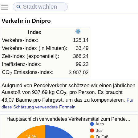
Verkehr in Dnipro
Lebenshaltungskosten
Immobilienpreise
Lebensqualität
Index
Lebenshaltungskosten-Index (aktuell)
Immobilienpreis-Index (aktuell)
Lebensqualität-Index
Verkehrs-Index:
125,14
Verkehrs-Index (in Minuten):
33,49
Lebenshaltungskosten-Index
Immobilienpreis-Index
Lebensqualität-Index (aktuell)
Zeit-Index (exponentiell):
368,24
Ineffizienz-Index:
99,22
Lebenshaltungskosten-Index nach Land
Immobilienpreis-Index nach Land
Lebensqualitätsindex nach Land
CO
Emissions-Index:
3.907,02
2
Aufgrund von Pendelverkehr schätzen wir einen jährlichen
in Akaba
Kriminalität
Ausstoß von 937,69 kg CO
. pro Person. Es braucht
2
43,07 Bäume pro Fahrgast, um das zu kompensieren.
Für
Kriminalitäts-Index (aktuell)
diese Schätzung verwendete Formeln
Kriminalitäts-Index
Hauptsächlich verwendetes Verkehrsmittel zum Pende…
Auto
Bus
Kriminalitätsindex nach Land
14.9%
Zu Fuß