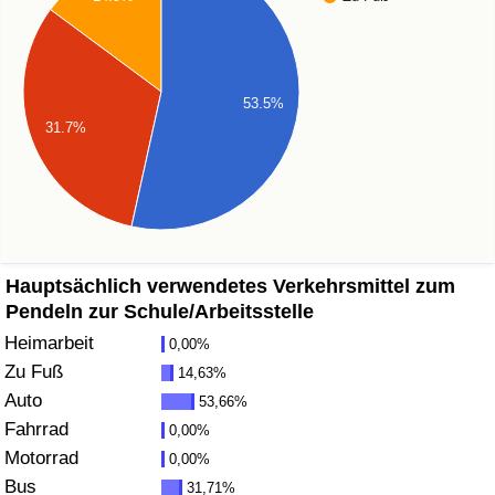
Gesundheitsversorgung
Gesundheitsversorgungs-Index (aktuell)
53.5%
31.7%
Gesundheitsversorgungs-Index
Gesundheitsversorgungs-Index nach Land
Umweltverschmutzung
Hauptsächlich verwendetes Verkehrsmittel zum
Pendeln zur Schule/Arbeitsstelle
Umweltverschmutzungs-Index (aktuell)
Heimarbeit
0,00%
Zu Fuß
14,63%
Verschmutzungsindex
Auto
53,66%
Fahrrad
0,00%
Umweltverschmutzungs-Index nach Land
Motorrad
0,00%
Bus
31,71%
Verkehr