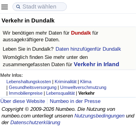
Verkehr in Dundalk
Lebenshaltungskosten
Immobilienpreise
Lebensqualität
Wir benötigen mehr Daten für
Dundalk
für
Lebenshaltungskosten-Index (aktuell)
Immobilienpreis-Index (aktuell)
Lebensqualität-Index
aussagekräftigere Daten.
Leben Sie in
Dundalk
?
Daten hinzufügenfür Dundalk
Lebenshaltungskosten-Index
Immobilienpreis-Index
Lebensqualität-Index (aktuell)
Womöglich finden Sie mehr unter den
Verkehr in Irland
zusammengefassten Daten für
Lebenshaltungskosten-Index nach Land
Immobilienpreis-Index nach Land
Lebensqualitätsindex nach Land
Mehr Infos:
Lebenshaltungskosten
|
Kriminalität
|
Klima
in Akaba
Kriminalität
|
Gesundheitsversorgung
|
Umweltverschmutzung
|
Immobilienpreise
|
Lebensqualität
|
Verkehr
Kriminalitäts-Index (aktuell)
Über diese Website
Numbeo in der Presse
Copyright © 2009-2026 Numbeo. Die Nutzung von
numbeo.com unterliegt unseren
Nutzungsbedingungen
und
Kriminalitäts-Index
der
Datenschutzerklärung
Kriminalitätsindex nach Land