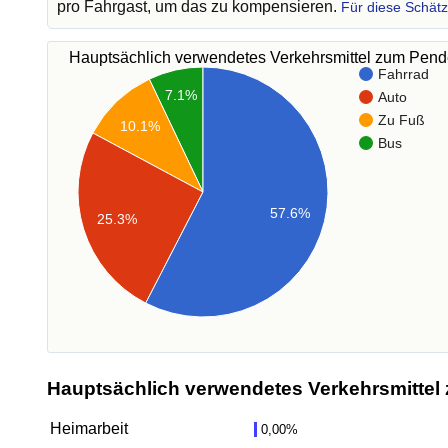
pro Fahrgast, um das zu kompensieren.
Für diese Schät
Hauptsächlich verwendetes Verkehrsmittel zum Pen
Fahrrad
7.1%
Auto
Zu Fuß
10.1%
Bus
57.6%
25.3%
Hauptsächlich verwendetes Verkehrsmittel 
Heimarbeit
0,00%