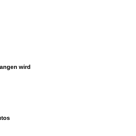
gangen wird
utos