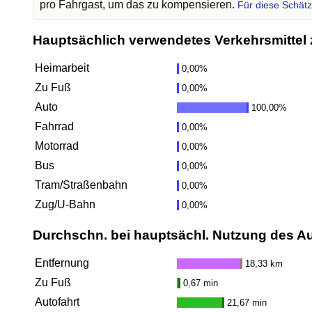
pro Fahrgast, um das zu kompensieren.
Für diese Schät
Hauptsächlich verwendetes Verkehrsmittel 
Heimarbeit
0,00%
Zu Fuß
0,00%
Auto
100,00%
Fahrrad
0,00%
Motorrad
0,00%
Bus
0,00%
Tram/Straßenbahn
0,00%
Zug/U-Bahn
0,00%
Durchschn. bei hauptsächl. Nutzung des A
Entfernung
18,33 km
Zu Fuß
0,67 min
Autofahrt
21,67 min