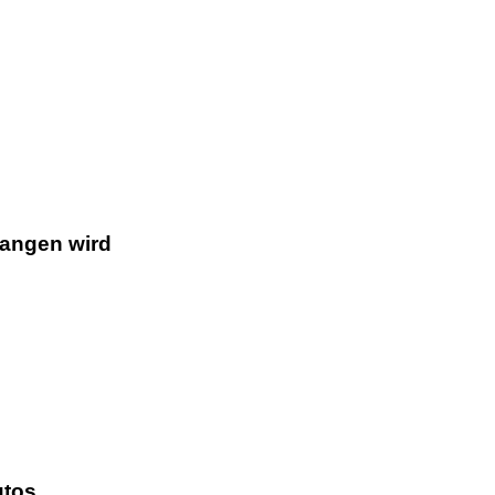
gangen wird
utos