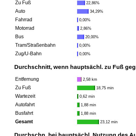
Zu Fuß
22,86%
Auto
34,29%
Fahrrad
0,00%
Motorrad
2,86%
Bus
20,00%
Tram/Straßenbahn
0,00%
Zug/U-Bahn
0,00%
Durchschnitt, wenn hauptsächl. zu Fuß ge
Entfernung
2,58 km
Zu Fuß
18,75 min
Wartezeit
0,62 min
Autofahrt
1,88 min
Busfahrt
1,88 min
Gesamt
23,12 min
Durchschn. bei hauptsächl. Nutzung des A