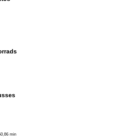
orrads
usses
60,86 min