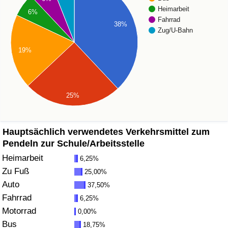
Heimarbeit
6%
Gesundheitsversorgung
Fahrrad
38%
Zug/U-Bahn
Gesundheitsversorgungs-Index (aktuell)
19%
Gesundheitsversorgungs-Index
Gesundheitsversorgungs-Index nach Land
25%
Umweltverschmutzung
Hauptsächlich verwendetes Verkehrsmittel zum
Pendeln zur Schule/Arbeitsstelle
Umweltverschmutzungs-Index (aktuell)
Heimarbeit
6,25%
Zu Fuß
25,00%
Verschmutzungsindex
Auto
37,50%
Fahrrad
6,25%
Umweltverschmutzungs-Index nach Land
Motorrad
0,00%
Bus
18,75%
Verkehr