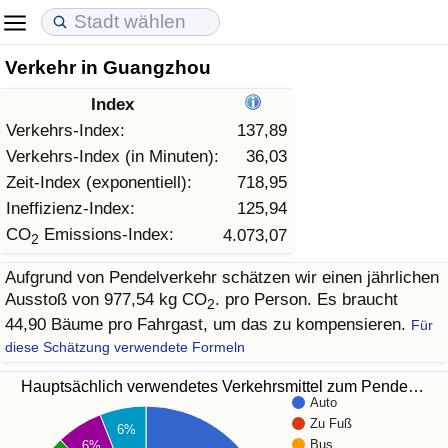
Verkehr in Guangzhou
Lebenshaltungskosten
Immobilienpreise
Lebensqualität
Index
Lebenshaltungskosten-Index (aktuell)
Immobilienpreis-Index (aktuell)
Lebensqualität-Index
Verkehrs-Index:
137,89
Verkehrs-Index (in Minuten):
36,03
Lebenshaltungskosten-Index
Immobilienpreis-Index
Lebensqualität-Index (aktuell)
Zeit-Index (exponentiell):
718,95
Ineffizienz-Index:
125,94
Lebenshaltungskosten-Index nach Land
Immobilienpreis-Index nach Land
Lebensqualitätsindex nach Land
CO
Emissions-Index:
4.073,07
2
Aufgrund von Pendelverkehr schätzen wir einen jährlichen
in Akaba
Kriminalität
Ausstoß von 977,54 kg CO
. pro Person. Es braucht
2
44,90 Bäume pro Fahrgast, um das zu kompensieren.
Für
Kriminalitäts-Index (aktuell)
diese Schätzung verwendete Formeln
Kriminalitäts-Index
Hauptsächlich verwendetes Verkehrsmittel zum Pende…
Auto
Zu Fuß
6%
Kriminalitätsindex nach Land
Bus
6%