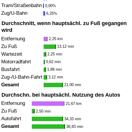
Tram/Straßenbahn
0,00%
Zug/U-Bahn
Verkehrs-Index
6,25%
Durchschnitt, wenn hauptsächl. zu Fuß gegangen
Verkehrs-Index (aktuell)
wird
Entfernung
2,25 km
Verkehrs-Index nach Land
Zu Fuß
13,12 min
Wartezeit
2,25 min
Motorradfahrt
0,62 min
Busfahrt
1,88 min
Zug-/U-Bahn-Fahrt
3,12 min
Gesamt
21,00 min
Durchschn. bei hauptsächl. Nutzung des Autos
Entfernung
21,67 km
Zu Fuß
2,50 min
Autofahrt
34,33 min
Gesamt
36,83 min