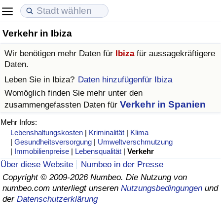
Verkehr in Ibiza
Lebenshaltungskosten
Immobilienpreise
Lebensqualität
Wir benötigen mehr Daten für
Ibiza
für aussagekräftigere
Lebenshaltungskosten-Index (aktuell)
Immobilienpreis-Index (aktuell)
Lebensqualität-Index
Daten.
Leben Sie in
Ibiza
?
Daten hinzufügenfür Ibiza
Lebenshaltungskosten-Index
Immobilienpreis-Index
Lebensqualität-Index (aktuell)
Womöglich finden Sie mehr unter den
Verkehr in Spanien
zusammengefassten Daten für
Lebenshaltungskosten-Index nach Land
Immobilienpreis-Index nach Land
Lebensqualitätsindex nach Land
Mehr Infos:
Lebenshaltungskosten
|
Kriminalität
|
Klima
in Akaba
Kriminalität
|
Gesundheitsversorgung
|
Umweltverschmutzung
|
Immobilienpreise
|
Lebensqualität
|
Verkehr
Kriminalitäts-Index (aktuell)
Über diese Website
Numbeo in der Presse
Copyright © 2009-2026 Numbeo. Die Nutzung von
numbeo.com unterliegt unseren
Nutzungsbedingungen
und
Kriminalitäts-Index
der
Datenschutzerklärung
Kriminalitätsindex nach Land