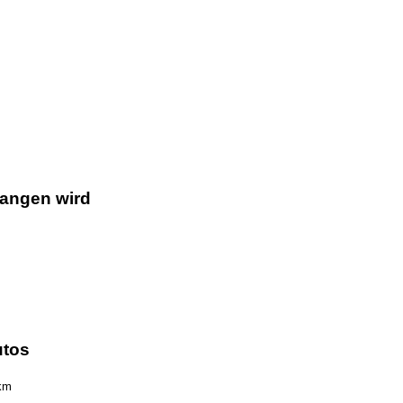
gangen wird
utos
km