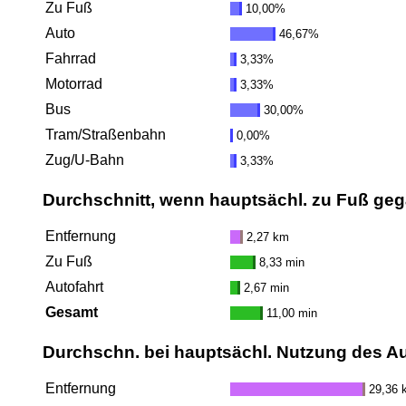
Zu Fuß
10,00%
Auto
46,67%
Fahrrad
3,33%
Motorrad
3,33%
Bus
30,00%
Tram/Straßenbahn
0,00%
Zug/U-Bahn
3,33%
Durchschnitt, wenn hauptsächl. zu Fuß ge
Entfernung
2,27 km
Zu Fuß
8,33 min
Autofahrt
2,67 min
Gesamt
11,00 min
Durchschn. bei hauptsächl. Nutzung des A
Entfernung
29,36 