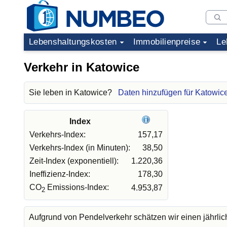
Lebenshaltungskosten
Immobilienpreise
Le
Verkehr in Katowice
Sie leben in Katowice?
Daten hinzufügen für Katowic
Index
Verkehrs-Index:
157,17
Verkehrs-Index (in Minuten):
38,50
Zeit-Index (exponentiell):
1.220,36
Ineffizienz-Index:
178,30
CO
Emissions-Index:
4.953,87
2
Aufgrund von Pendelverkehr schätzen wir einen jährli