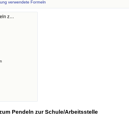
zung verwendete Formeln
deln z…
n
zum Pendeln zur Schule/Arbeitsstelle