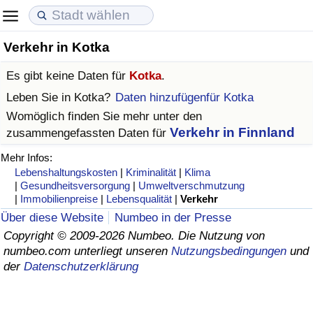
Verkehr in Kotka
Lebenshaltungskosten
Immobilienpreise
Lebensqualität
Es gibt keine Daten für
Kotka
.
Lebenshaltungskosten-Index (aktuell)
Immobilienpreis-Index (aktuell)
Lebensqualität-Index
Leben Sie in
Kotka
?
Daten hinzufügenfür Kotka
Womöglich finden Sie mehr unter den
Lebenshaltungskosten-Index
Immobilienpreis-Index
Lebensqualität-Index (aktuell)
Verkehr in Finnland
zusammengefassten Daten für
Mehr Infos:
Lebenshaltungskosten-Index nach Land
Immobilienpreis-Index nach Land
Lebensqualitätsindex nach Land
Lebenshaltungskosten
|
Kriminalität
|
Klima
|
Gesundheitsversorgung
|
Umweltverschmutzung
in Akaba
Kriminalität
|
Immobilienpreise
|
Lebensqualität
|
Verkehr
Über diese Website
Numbeo in der Presse
Kriminalitäts-Index (aktuell)
Copyright © 2009-2026 Numbeo. Die Nutzung von
numbeo.com unterliegt unseren
Nutzungsbedingungen
und
der
Datenschutzerklärung
Kriminalitäts-Index
Kriminalitätsindex nach Land