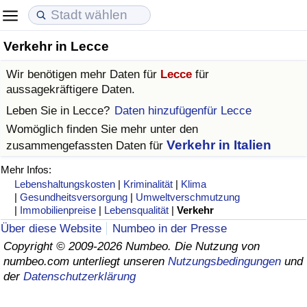
Verkehr in Lecce
Lebenshaltungskosten
Immobilienpreise
Lebensqualität
Wir benötigen mehr Daten für
Lecce
für
Lebenshaltungskosten-Index (aktuell)
Immobilienpreis-Index (aktuell)
Lebensqualität-Index
aussagekräftigere Daten.
Leben Sie in
Lecce
?
Daten hinzufügenfür Lecce
Lebenshaltungskosten-Index
Immobilienpreis-Index
Lebensqualität-Index (aktuell)
Womöglich finden Sie mehr unter den
Verkehr in Italien
zusammengefassten Daten für
Lebenshaltungskosten-Index nach Land
Immobilienpreis-Index nach Land
Lebensqualitätsindex nach Land
Mehr Infos:
Lebenshaltungskosten
|
Kriminalität
|
Klima
in Akaba
Kriminalität
|
Gesundheitsversorgung
|
Umweltverschmutzung
|
Immobilienpreise
|
Lebensqualität
|
Verkehr
Kriminalitäts-Index (aktuell)
Über diese Website
Numbeo in der Presse
Copyright © 2009-2026 Numbeo. Die Nutzung von
numbeo.com unterliegt unseren
Nutzungsbedingungen
und
Kriminalitäts-Index
der
Datenschutzerklärung
Kriminalitätsindex nach Land