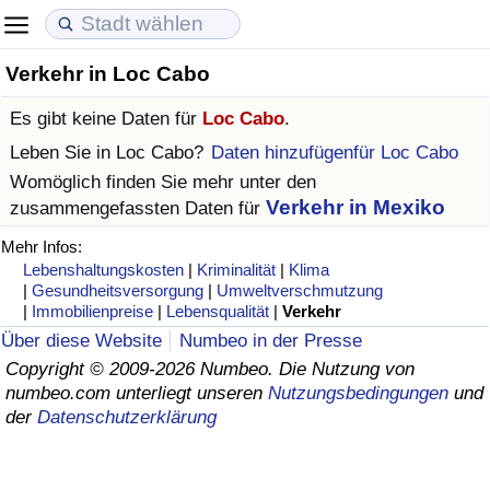
Verkehr in Loc Cabo
Lebenshaltungskosten
Immobilienpreise
Lebensqualität
Es gibt keine Daten für
Loc Cabo
.
Lebenshaltungskosten-Index (aktuell)
Immobilienpreis-Index (aktuell)
Lebensqualität-Index
Leben Sie in
Loc Cabo
?
Daten hinzufügenfür Loc Cabo
Womöglich finden Sie mehr unter den
Lebenshaltungskosten-Index
Immobilienpreis-Index
Lebensqualität-Index (aktuell)
Verkehr in Mexiko
zusammengefassten Daten für
Mehr Infos:
Lebenshaltungskosten-Index nach Land
Immobilienpreis-Index nach Land
Lebensqualitätsindex nach Land
Lebenshaltungskosten
|
Kriminalität
|
Klima
|
Gesundheitsversorgung
|
Umweltverschmutzung
in Akaba
Kriminalität
|
Immobilienpreise
|
Lebensqualität
|
Verkehr
Über diese Website
Numbeo in der Presse
Kriminalitäts-Index (aktuell)
Copyright © 2009-2026 Numbeo. Die Nutzung von
numbeo.com unterliegt unseren
Nutzungsbedingungen
und
der
Datenschutzerklärung
Kriminalitäts-Index
Kriminalitätsindex nach Land