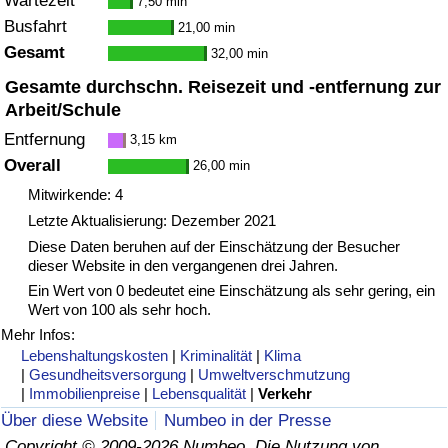
Wartezeit
7,50 min
Busfahrt
21,00 min
Verkehrs-Index
Gesamt
32,00 min
Gesamte durchschn. Reisezeit und -entfernung zur
Verkehrs-Index (aktuell)
Arbeit/Schule
Entfernung
3,15 km
Verkehrs-Index nach Land
Overall
26,00 min
Mitwirkende: 4
Letzte Aktualisierung: Dezember 2021
Diese Daten beruhen auf der Einschätzung der Besucher
dieser Website in den vergangenen drei Jahren.
Ein Wert von 0 bedeutet eine Einschätzung als sehr gering, ein
Wert von 100 als sehr hoch.
Mehr Infos:
Lebenshaltungskosten
|
Kriminalität
|
Klima
|
Gesundheitsversorgung
|
Umweltverschmutzung
|
Immobilienpreise
|
Lebensqualität
|
Verkehr
Über diese Website
Numbeo in der Presse
Copyright © 2009-2026 Numbeo. Die Nutzung von