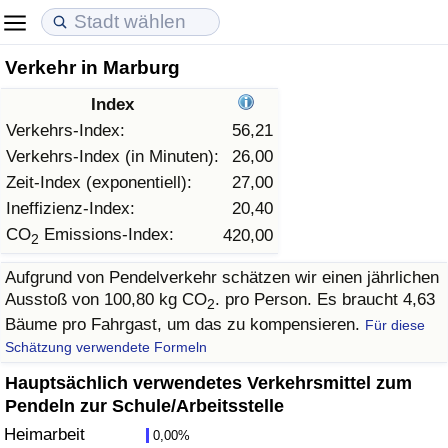
Verkehr in Marburg
Lebenshaltungskosten
Immobilienpreise
Lebensqualität
Index
Lebenshaltungskosten-Index (aktuell)
Immobilienpreis-Index (aktuell)
Lebensqualität-Index
Verkehrs-Index:
56,21
Verkehrs-Index (in Minuten):
26,00
Lebenshaltungskosten-Index
Immobilienpreis-Index
Lebensqualität-Index (aktuell)
Zeit-Index (exponentiell):
27,00
Ineffizienz-Index:
20,40
Lebenshaltungskosten-Index nach Land
Immobilienpreis-Index nach Land
Lebensqualitätsindex nach Land
CO
Emissions-Index:
420,00
2
Aufgrund von Pendelverkehr schätzen wir einen jährlichen
in Akaba
Kriminalität
Ausstoß von 100,80 kg CO
. pro Person. Es braucht 4,63
2
Bäume pro Fahrgast, um das zu kompensieren.
Für diese
Kriminalitäts-Index (aktuell)
Schätzung verwendete Formeln
Kriminalitäts-Index
Hauptsächlich verwendetes Verkehrsmittel zum
Pendeln zur Schule/Arbeitsstelle
Kriminalitätsindex nach Land
Heimarbeit
0,00%