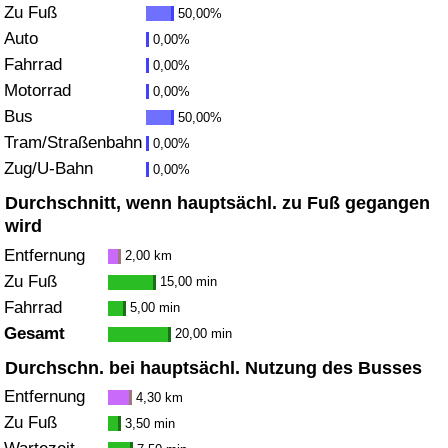
Zu Fuß
50,00%
Gesundheitsversorgung
Auto
0,00%
Fahrrad
0,00%
Gesundheitsversorgungs-Index (aktuell)
Motorrad
0,00%
Bus
50,00%
Gesundheitsversorgungs-Index
Tram/Straßenbahn
0,00%
Zug/U-Bahn
0,00%
Gesundheitsversorgungs-Index nach Land
Durchschnitt, wenn hauptsächl. zu Fuß gegangen
wird
Umweltverschmutzung
Entfernung
2,00 km
Zu Fuß
15,00 min
Umweltverschmutzungs-Index (aktuell)
Fahrrad
5,00 min
Gesamt
20,00 min
Verschmutzungsindex
Durchschn. bei hauptsächl. Nutzung des Busses
Umweltverschmutzungs-Index nach Land
Entfernung
4,30 km
Zu Fuß
3,50 min
Verkehr