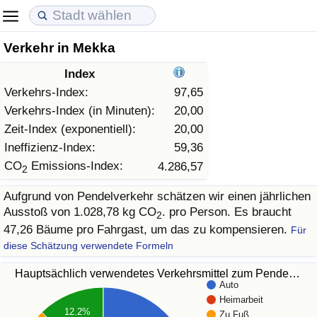
Verkehr in Mekka
Lebenshaltungskosten
Immobilienpreise
Lebensqualität
Index
Lebenshaltungskosten-Index (aktuell)
Immobilienpreis-Index (aktuell)
Lebensqualität-Index
Verkehrs-Index:
97,65
Verkehrs-Index (in Minuten):
20,00
Lebenshaltungskosten-Index
Immobilienpreis-Index
Lebensqualität-Index (aktuell)
Zeit-Index (exponentiell):
20,00
Ineffizienz-Index:
59,36
Lebenshaltungskosten-Index nach Land
Immobilienpreis-Index nach Land
Lebensqualitätsindex nach Land
CO
Emissions-Index:
4.286,57
2
Aufgrund von Pendelverkehr schätzen wir einen jährlichen
in Akaba
Kriminalität
Ausstoß von 1.028,78 kg CO
. pro Person. Es braucht
2
47,26 Bäume pro Fahrgast, um das zu kompensieren.
Für
Kriminalitäts-Index (aktuell)
diese Schätzung verwendete Formeln
Kriminalitäts-Index
Hauptsächlich verwendetes Verkehrsmittel zum Pende…
Auto
Heimarbeit
Kriminalitätsindex nach Land
12.2%
Zu Fuß