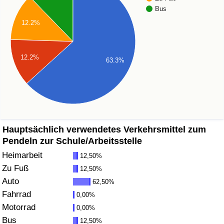
Bus
Gesundheitsversorgung
12.2%
Gesundheitsversorgungs-Index (aktuell)
12.2%
63.3%
Gesundheitsversorgungs-Index
Gesundheitsversorgungs-Index nach Land
Umweltverschmutzung
Hauptsächlich verwendetes Verkehrsmittel zum
Pendeln zur Schule/Arbeitsstelle
Umweltverschmutzungs-Index (aktuell)
Heimarbeit
12,50%
Zu Fuß
12,50%
Verschmutzungsindex
Auto
62,50%
Fahrrad
0,00%
Umweltverschmutzungs-Index nach Land
Motorrad
0,00%
Bus
12,50%
Verkehr