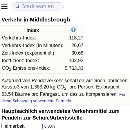
Verkehr in Middlesbrough
Lebenshaltungskosten
Immobilienpreise
Lebensqualität
Index
Lebenshaltungskosten-Index (aktuell)
Immobilienpreis-Index (aktuell)
Lebensqualität-Index
Verkehrs-Index:
118,27
Verkehrs-Index (in Minuten):
26,67
Lebenshaltungskosten-Index
Immobilienpreis-Index
Lebensqualität-Index (aktuell)
Zeit-Index (exponentiell):
30,68
Ineffizienz-Index:
102,92
Lebenshaltungskosten-Index nach Land
Immobilienpreis-Index nach Land
Lebensqualitätsindex nach Land
CO
Emissions-Index:
5.763,33
2
Aufgrund von Pendelverkehr schätzen wir einen jährlichen
in Akaba
Kriminalität
Ausstoß von 1.383,20 kg CO
. pro Person. Es braucht
2
63,54 Bäume pro Fahrgast, um das zu kompensieren.
Für
Kriminalitäts-Index (aktuell)
diese Schätzung verwendete Formeln
Kriminalitäts-Index
Hauptsächlich verwendetes Verkehrsmittel zum
Pendeln zur Schule/Arbeitsstelle
Kriminalitätsindex nach Land
Heimarbeit
0,00%