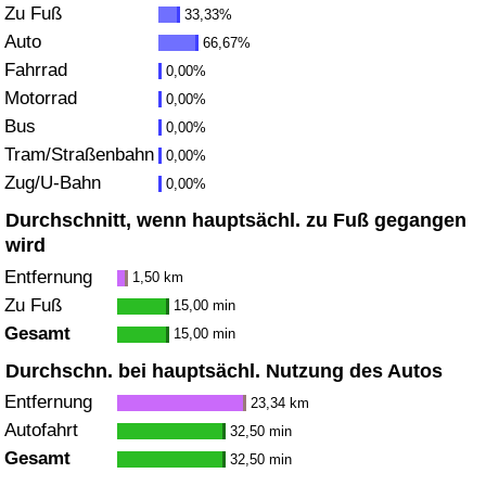
Zu Fuß
33,33%
Gesundheitsversorgung
Auto
66,67%
Fahrrad
0,00%
Gesundheitsversorgungs-Index (aktuell)
Motorrad
0,00%
Bus
0,00%
Gesundheitsversorgungs-Index
Tram/Straßenbahn
0,00%
Zug/U-Bahn
0,00%
Gesundheitsversorgungs-Index nach Land
Durchschnitt, wenn hauptsächl. zu Fuß gegangen
wird
Umweltverschmutzung
Entfernung
1,50 km
Zu Fuß
15,00 min
Umweltverschmutzungs-Index (aktuell)
Gesamt
15,00 min
Durchschn. bei hauptsächl. Nutzung des Autos
Verschmutzungsindex
Entfernung
23,34 km
Umweltverschmutzungs-Index nach Land
Autofahrt
32,50 min
Gesamt
32,50 min
Verkehr