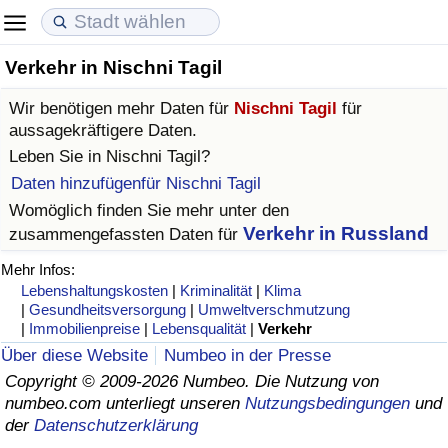
Verkehr in Nischni Tagil
Lebenshaltungskosten
Immobilienpreise
Lebensqualität
Wir benötigen mehr Daten für
Nischni Tagil
für
Lebenshaltungskosten-Index (aktuell)
Immobilienpreis-Index (aktuell)
Lebensqualität-Index
aussagekräftigere Daten.
Leben Sie in
Nischni Tagil
?
Lebenshaltungskosten-Index
Immobilienpreis-Index
Lebensqualität-Index (aktuell)
Daten hinzufügenfür Nischni Tagil
Womöglich finden Sie mehr unter den
Lebenshaltungskosten-Index nach Land
Immobilienpreis-Index nach Land
Lebensqualitätsindex nach Land
Verkehr in Russland
zusammengefassten Daten für
Mehr Infos:
in Akaba
Kriminalität
Lebenshaltungskosten
|
Kriminalität
|
Klima
|
Gesundheitsversorgung
|
Umweltverschmutzung
|
Immobilienpreise
|
Lebensqualität
|
Verkehr
Kriminalitäts-Index (aktuell)
Über diese Website
Numbeo in der Presse
Copyright © 2009-2026 Numbeo. Die Nutzung von
Kriminalitäts-Index
numbeo.com unterliegt unseren
Nutzungsbedingungen
und
der
Datenschutzerklärung
Kriminalitätsindex nach Land