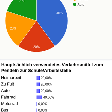
20%
Auto
Gesundheitsversorgung
40%
Gesundheitsversorgungs-Index (aktuell)
20%
Gesundheitsversorgungs-Index
Gesundheitsversorgungs-Index nach Land
20%
Umweltverschmutzung
Hauptsächlich verwendetes Verkehrsmittel zum
Pendeln zur Schule/Arbeitsstelle
Umweltverschmutzungs-Index (aktuell)
Heimarbeit
20,00%
Zu Fuß
20,00%
Verschmutzungsindex
Auto
20,00%
Fahrrad
40,00%
Umweltverschmutzungs-Index nach Land
Motorrad
0,00%
Bus
0,00%
Verkehr