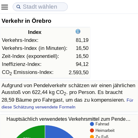
Verkehr in Örebro
Lebenshaltungskosten
Immobilienpreise
Lebensqualität
Index
Lebenshaltungskosten-Index (aktuell)
Immobilienpreis-Index (aktuell)
Lebensqualität-Index
Verkehrs-Index:
81,19
Verkehrs-Index (in Minuten):
16,50
Lebenshaltungskosten-Index
Immobilienpreis-Index
Lebensqualität-Index (aktuell)
Zeit-Index (exponentiell):
16,50
Ineffizienz-Index:
94,12
Lebenshaltungskosten-Index nach Land
Immobilienpreis-Index nach Land
Lebensqualitätsindex nach Land
CO
Emissions-Index:
2.593,50
2
Aufgrund von Pendelverkehr schätzen wir einen jährlichen
in Akaba
Kriminalität
Ausstoß von 622,44 kg CO
. pro Person. Es braucht
2
28,59 Bäume pro Fahrgast, um das zu kompensieren.
Für
Kriminalitäts-Index (aktuell)
diese Schätzung verwendete Formeln
Kriminalitäts-Index
Hauptsächlich verwendetes Verkehrsmittel zum Pende…
Fahrrad
Heimarbeit
Kriminalitätsindex nach Land
Zu Fuß