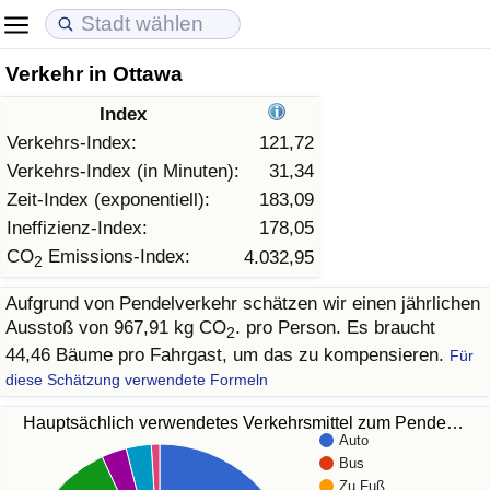
Verkehr in Ottawa
Lebenshaltungskosten
Immobilienpreise
Lebensqualität
Index
Lebenshaltungskosten-Index (aktuell)
Immobilienpreis-Index (aktuell)
Lebensqualität-Index
Verkehrs-Index:
121,72
Verkehrs-Index (in Minuten):
31,34
Lebenshaltungskosten-Index
Immobilienpreis-Index
Lebensqualität-Index (aktuell)
Zeit-Index (exponentiell):
183,09
Ineffizienz-Index:
178,05
Lebenshaltungskosten-Index nach Land
Immobilienpreis-Index nach Land
Lebensqualitätsindex nach Land
CO
Emissions-Index:
4.032,95
2
Aufgrund von Pendelverkehr schätzen wir einen jährlichen
in Akaba
Kriminalität
Ausstoß von 967,91 kg CO
. pro Person. Es braucht
2
44,46 Bäume pro Fahrgast, um das zu kompensieren.
Für
Kriminalitäts-Index (aktuell)
diese Schätzung verwendete Formeln
Kriminalitäts-Index
Hauptsächlich verwendetes Verkehrsmittel zum Pende…
Auto
Bus
Kriminalitätsindex nach Land
Zu Fuß