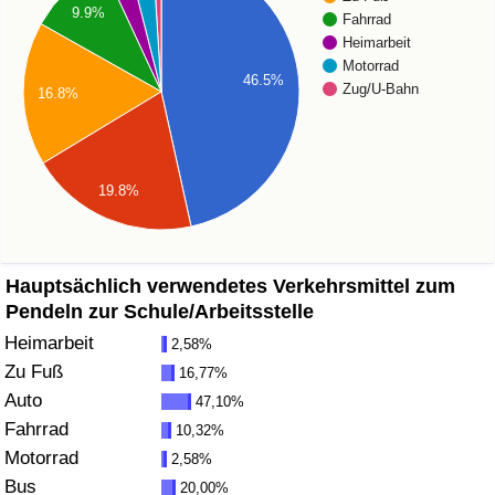
9.9%
Fahrrad
Gesundheitsversorgung
Heimarbeit
Motorrad
46.5%
Zug/U-Bahn
16.8%
Gesundheitsversorgungs-Index (aktuell)
Gesundheitsversorgungs-Index
19.8%
Gesundheitsversorgungs-Index nach Land
Umweltverschmutzung
Hauptsächlich verwendetes Verkehrsmittel zum
Pendeln zur Schule/Arbeitsstelle
Umweltverschmutzungs-Index (aktuell)
Heimarbeit
2,58%
Zu Fuß
16,77%
Verschmutzungsindex
Auto
47,10%
Fahrrad
10,32%
Umweltverschmutzungs-Index nach Land
Motorrad
2,58%
Bus
20,00%
Verkehr