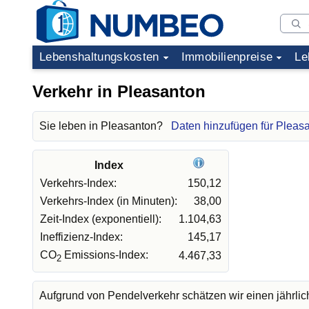
Lebenshaltungskosten
Immobilienpreise
Le
Verkehr in Pleasanton
Sie leben in Pleasanton?
Daten hinzufügen für Pleas
Index
Verkehrs-Index:
150,12
Verkehrs-Index (in Minuten):
38,00
Zeit-Index (exponentiell):
1.104,63
Ineffizienz-Index:
145,17
CO
Emissions-Index:
4.467,33
2
Aufgrund von Pendelverkehr schätzen wir einen jährli