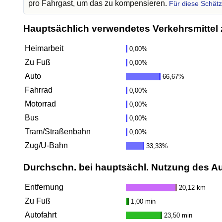
pro Fahrgast, um das zu kompensieren.
Für diese Schät
Hauptsächlich verwendetes Verkehrsmittel 
Heimarbeit
0,00%
Zu Fuß
0,00%
Auto
66,67%
Fahrrad
0,00%
Motorrad
0,00%
Bus
0,00%
Tram/Straßenbahn
0,00%
Zug/U-Bahn
33,33%
Durchschn. bei hauptsächl. Nutzung des A
Entfernung
20,12 km
Zu Fuß
1,00 min
Autofahrt
23,50 min