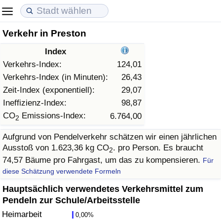
Verkehr in Preston
Lebenshaltungskosten
Immobilienpreise
Lebensqualität
Index
Lebenshaltungskosten-Index (aktuell)
Immobilienpreis-Index (aktuell)
Lebensqualität-Index
Verkehrs-Index:
124,01
Verkehrs-Index (in Minuten):
26,43
Lebenshaltungskosten-Index
Immobilienpreis-Index
Lebensqualität-Index (aktuell)
Zeit-Index (exponentiell):
29,07
Ineffizienz-Index:
98,87
Lebenshaltungskosten-Index nach Land
Immobilienpreis-Index nach Land
Lebensqualitätsindex nach Land
CO
Emissions-Index:
6.764,00
2
Aufgrund von Pendelverkehr schätzen wir einen jährlichen
in Akaba
Kriminalität
Ausstoß von 1.623,36 kg CO
. pro Person. Es braucht
2
74,57 Bäume pro Fahrgast, um das zu kompensieren.
Für
Kriminalitäts-Index (aktuell)
diese Schätzung verwendete Formeln
Kriminalitäts-Index
Hauptsächlich verwendetes Verkehrsmittel zum
Pendeln zur Schule/Arbeitsstelle
Kriminalitätsindex nach Land
Heimarbeit
0,00%