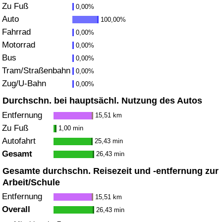
Zu Fuß
0,00%
Gesundheitsversorgung
Auto
100,00%
Fahrrad
0,00%
Gesundheitsversorgungs-Index (aktuell)
Motorrad
0,00%
Bus
0,00%
Gesundheitsversorgungs-Index
Tram/Straßenbahn
0,00%
Zug/U-Bahn
0,00%
Gesundheitsversorgungs-Index nach Land
Durchschn. bei hauptsächl. Nutzung des Autos
Entfernung
15,51 km
Umweltverschmutzung
Zu Fuß
1,00 min
Autofahrt
25,43 min
Umweltverschmutzungs-Index (aktuell)
Gesamt
26,43 min
Verschmutzungsindex
Gesamte durchschn. Reisezeit und -entfernung zur
Arbeit/Schule
Umweltverschmutzungs-Index nach Land
Entfernung
15,51 km
Overall
26,43 min
Verkehr