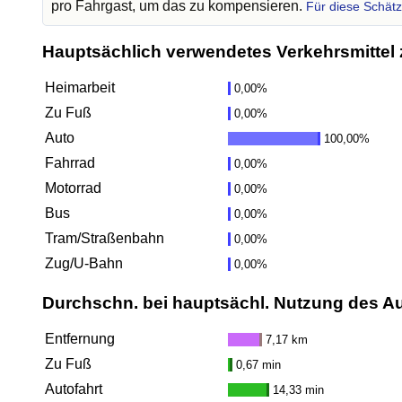
pro Fahrgast, um das zu kompensieren.
Für diese Schät
Hauptsächlich verwendetes Verkehrsmittel 
Heimarbeit
0,00%
Zu Fuß
0,00%
Auto
100,00%
Fahrrad
0,00%
Motorrad
0,00%
Bus
0,00%
Tram/Straßenbahn
0,00%
Zug/U-Bahn
0,00%
Durchschn. bei hauptsächl. Nutzung des A
Entfernung
7,17 km
Zu Fuß
0,67 min
Autofahrt
14,33 min