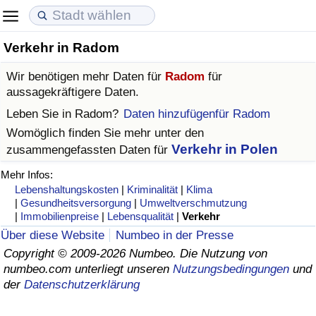
Verkehr in Radom
Lebenshaltungskosten
Immobilienpreise
Lebensqualität
Wir benötigen mehr Daten für
Radom
für
Lebenshaltungskosten-Index (aktuell)
Immobilienpreis-Index (aktuell)
Lebensqualität-Index
aussagekräftigere Daten.
Leben Sie in
Radom
?
Daten hinzufügenfür Radom
Lebenshaltungskosten-Index
Immobilienpreis-Index
Lebensqualität-Index (aktuell)
Womöglich finden Sie mehr unter den
Verkehr in Polen
zusammengefassten Daten für
Lebenshaltungskosten-Index nach Land
Immobilienpreis-Index nach Land
Lebensqualitätsindex nach Land
Mehr Infos:
Lebenshaltungskosten
|
Kriminalität
|
Klima
in Akaba
Kriminalität
|
Gesundheitsversorgung
|
Umweltverschmutzung
|
Immobilienpreise
|
Lebensqualität
|
Verkehr
Kriminalitäts-Index (aktuell)
Über diese Website
Numbeo in der Presse
Copyright © 2009-2026 Numbeo. Die Nutzung von
numbeo.com unterliegt unseren
Nutzungsbedingungen
und
Kriminalitäts-Index
der
Datenschutzerklärung
Kriminalitätsindex nach Land